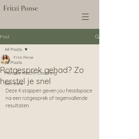
Fritzi Ponse
Post
All Posts
Fritzi Ponse
All Posts
Rotgesprek gehad? Zo
Mentale Kracht Coaching
herstel je snel
Self-care
Deze 4 stappen geven jou headspace 
na een rotgesprek of tegenvallende 
resultaten.